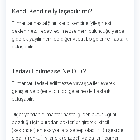
Kendi Kendine İyileşebilir mi?
El mantar hastalığının kendi kendine iyileşmesi
beklenmez. Tedavi edilmezse hem bulunduğu yerde
giderek yayılır hem de diğer vücut bölgelerine hastalık
bulaşabilir.
Tedavi Edilmezse Ne Olur?
Tedavi Edilmezse Ne Olur?
El mantarı tedavi edilmezse yavaşça ilerleyerek
genişler ve diğer vücut bölgelerine de hastalık
bulaşabilir.
Diğer yandan el mantar hastalığı deri bütünlüğünü
bozduğu için buradan bakteriler girerek ikincil
(sekonder) enfeksiyonlara sebep olabilir. Bu şekilde
çıban (fronkül), yılancık (erizipel) ya da lenf damarı