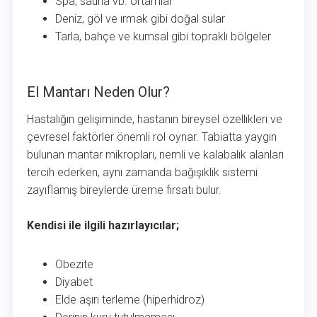
Spa, sauna vb. ortamlar
Deniz, göl ve ırmak gibi doğal sular
Tarla, bahçe ve kumsal gibi topraklı bölgeler
El Mantarı Neden Olur?
El Mantarı Neden Olur?
Hastalığın gelişiminde, hastanın bireysel özellikleri ve
çevresel faktörler önemli rol oynar. Tabiatta yaygın
bulunan mantar mikropları, nemli ve kalabalık alanları
tercih ederken, aynı zamanda bağışıklık sistemi
zayıflamış bireylerde üreme fırsatı bulur.
Kendisi ile ilgili hazırlayıcılar;
Obezite
Diyabet
Elde aşırı terleme (hiperhidroz)