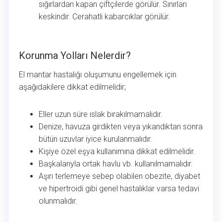
sığırlardan kapan çiftçilerde görülür. Sınırları
keskindir. Cerahatli kabarcıklar görülür.
Korunma Yolları Nelerdir?
Korunma Yolları Nelerdir?
El mantar hastalığı oluşumunu engellemek için
aşağıdakilere dikkat edilmelidir;
Eller uzun süre ıslak bırakılmamalıdır.
Denize, havuza girdikten veya yıkandıktan sonra
bütün uzuvlar iyice kurulanmalıdır.
Kişiye özel eşya kullanımına dikkat edilmelidir.
Başkalarıyla ortak havlu vb. kullanılmamalıdır.
Aşırı terlemeye sebep olabilen obezite, diyabet
ve hipertroidi gibi genel hastalıklar varsa tedavi
olunmalıdır.
Kendi Kendine İyileşebilir mi?