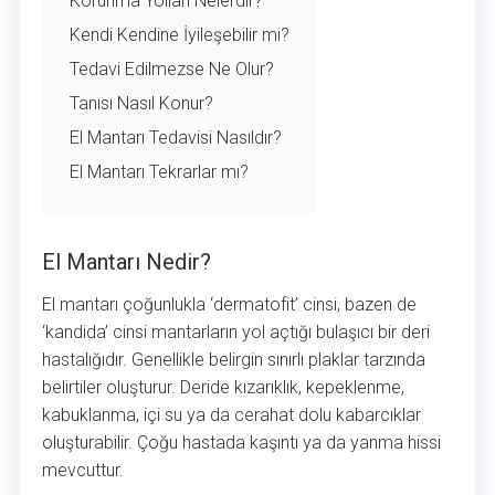
Korunma Yolları Nelerdir?
Kendi Kendine İyileşebilir mi?
Tedavi Edilmezse Ne Olur?
Tanısı Nasıl Konur?
El Mantarı Tedavisi Nasıldır?
El Mantarı Tekrarlar mı?
El Mantarı Nedir?
El Mantarı Nedir?
El mantarı çoğunlukla ‘dermatofit’ cinsi, bazen de
‘kandida’ cinsi mantarların yol açtığı bulaşıcı bir deri
hastalığıdır. Genellikle belirgin sınırlı plaklar tarzında
belirtiler oluşturur. Deride kızarıklık, kepeklenme,
kabuklanma, içi su ya da cerahat dolu kabarcıklar
oluşturabilir. Çoğu hastada kaşıntı ya da yanma hissi
mevcuttur.