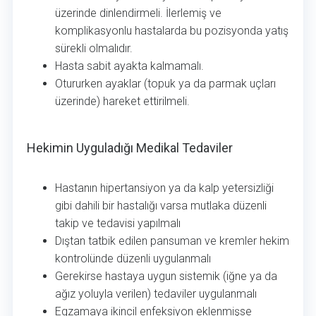
üzerinde dinlendirmeli. İlerlemiş ve
komplikasyonlu hastalarda bu pozisyonda yatış
sürekli olmalıdır.
Hasta sabit ayakta kalmamalı.
Otururken ayaklar (topuk ya da parmak uçları
üzerinde) hareket ettirilmeli.
Hekimin Uyguladığı Medikal Tedaviler
Hekimin Uyguladığı Medikal Tedaviler
Hastanın hipertansiyon ya da kalp yetersizliği
gibi dahili bir hastalığı varsa mutlaka düzenli
takip ve tedavisi yapılmalı
Dıştan tatbik edilen pansuman ve kremler hekim
kontrolünde düzenli uygulanmalı
Gerekirse hastaya uygun sistemik (iğne ya da
ağız yoluyla verilen) tedaviler uygulanmalı
Egzamaya ikincil enfeksiyon eklenmişse