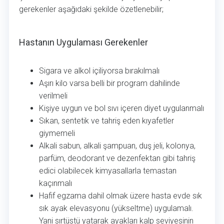
gerekenler aşağıdaki şekilde özetlenebilir;
Hastanın Uygulaması Gerekenler
Hastanın Uygulaması Gerekenler
Sigara ve alkol içiliyorsa bırakılmalı
Aşırı kilo varsa belli bir program dahilinde
verilmeli
Kişiye uygun ve bol sıvı içeren diyet uygulanmalı
Sıkan, sentetik ve tahriş eden kıyafetler
giymemeli
Alkali sabun, alkali şampuan, duş jeli, kolonya,
parfüm, deodorant ve dezenfektan gibi tahriş
edici olabilecek kimyasallarla temastan
kaçınmalı
Hafif egzama dahil olmak üzere hasta evde sık
sık ayak elevasyonu (yükseltme) uygulamalı.
Yani sırtüstü yatarak ayakları kalp seviyesinin