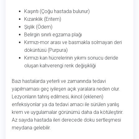
Kaşıntı (Çoğu hastada bulunur)
Kızarıklık (Eritem)
Şişlik (Ödem)
Belirgin sınırlı egzama plağı
Kırmızı-mor arası ve basmakla solmayan deri
döküntüsü (Purpura)
Kırmızı kan hücrelerinin yıkımı sonucu deride
oluşan kahverengi renk değişikliği
Bazı hastalarda yeterli ve zamanında tedavi
yapılmaması geç iyileşen açık yaralara neden olur.
Lezyonların tahriş edilmesi, ikincil (eklenen)
enfeksiyonlar ya da tedavi amacı ile sürülen yanlış
krem ve uygulamalar görünümü daha da kötüleştirir.
Az sayıda hastada ileri derecede doku sertleşmesi
meydana gelebilir.
Bacak Egzaması Neden Olur?