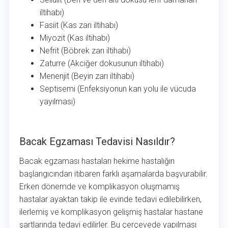
iltihabı)
Fasiit (Kas zarı iltihabı)
Miyozit (Kas iltihabı)
Nefrit (Böbrek zarı iltihabı)
Zaturre (Akciğer dokusunun iltihabı)
Menenjit (Beyin zarı iltihabı)
Septisemi (Enfeksiyonun kan yolu ile vücuda
yayılması)
Bacak Egzaması Tedavisi Nasıldır?
Bacak Egzaması Tedavisi Nasıldır?
Bacak egzaması hastaları hekime hastalığın
başlangıcından itibaren farklı aşamalarda başvurabilir.
Erken dönemde ve komplikasyon oluşmamış
hastalar ayaktan takip ile evinde tedavi edilebilirken,
ilerlemiş ve komplikasyon gelişmiş hastalar hastane
şartlarında tedavi edilirler. Bu çerçevede yapılması