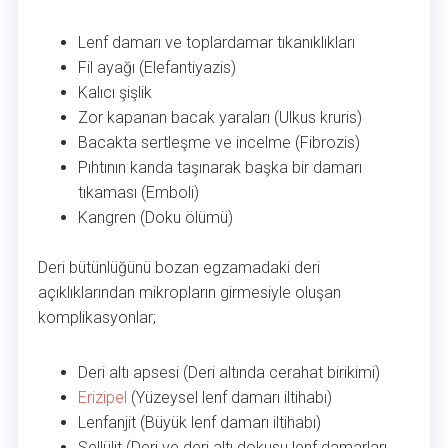
Lenf damarı ve toplardamar tıkanıklıkları
Fil ayağı (Elefantiyazis)
Kalıcı şişlik
Zor kapanan bacak yaraları (Ulkus kruris)
Bacakta sertleşme ve incelme (Fibrozis)
Pıhtının kanda taşınarak başka bir damarı
tıkaması (Emboli)
Kangren (Doku ölümü)
Deri bütünlüğünü bozan egzamadaki deri
açıklıklarından mikropların girmesiyle oluşan
komplikasyonlar;
Deri altı apsesi (Deri altında cerahat birikimi)
Erizipel
(Yüzeysel lenf damarı iltihabı)
Lenfanjit (Büyük lenf damarı iltihabı)
Sellülit (Deri ve deri altı dokusu lenf damarları