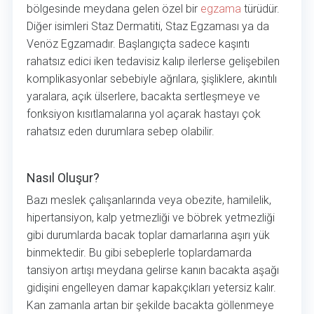
bölgesinde meydana gelen özel bir
egzama
türüdür.
Diğer isimleri Staz Dermatiti, Staz Egzaması ya da
Venöz Egzamadır. Başlangıçta sadece kaşıntı
rahatsız edici iken tedavisiz kalıp ilerlerse gelişebilen
komplikasyonlar sebebiyle ağrılara, şişliklere, akıntılı
yaralara, açık ülserlere, bacakta sertleşmeye ve
fonksiyon kısıtlamalarına yol açarak hastayı çok
rahatsız eden durumlara sebep olabilir.
Nasıl Oluşur?
Nasıl Oluşur?
Bazı meslek çalışanlarında veya obezite, hamilelik,
hipertansiyon, kalp yetmezliği ve böbrek yetmezliği
gibi durumlarda bacak toplar damarlarına aşırı yük
binmektedir. Bu gibi sebeplerle toplardamarda
tansiyon artışı meydana gelirse kanın bacakta aşağı
gidişini engelleyen damar kapakçıkları yetersiz kalır.
Kan zamanla artan bir şekilde bacakta göllenmeye